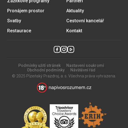
Zážitkové programy
Partneři
Pronájem prostor
Aktuality
Svatby
Cestovní kancelář
Restaurace
Kontakt
Podmínky užití stránek
Nastavení soukromí
Obchodní podmínky
Návštěvní řád
© 2025 Plzeňský Prazdroj, a. s. Všechna práva vyhrazena.