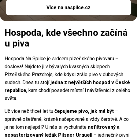
Více na naspilce.cz
Hospoda, kde všechno začíná
u piva
Hospoda Na Spilce je srdcem plzeňského pivovaru –
doslova! Najdete ji v bývalých kvasných sklepech
Plzeňského Prazdroje, kde kdysi zrálo pivo v dubových
sudech. Dnes tu stojí
jedna z největších hospod v České
republice
, kam chodí posedět místní i návštěvníci z celého
světa.
Už více než třicet let tu
čepujeme pivo, jak má být
–
správně ošetřené, krásně načepované a vždy čerstvé. A co
je na tom nejlepší? U nás si vychutnáte
nefiltrovaný a
nepasterizovaný ležák Pilsner Urquell
– jedinečný pivní