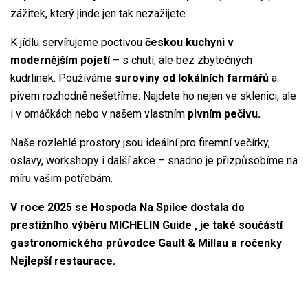
zážitek, který jinde jen tak nezažijete.
K jídlu servírujeme poctivou
českou kuchyni v
modernějším pojetí
– s chutí, ale bez zbytečných
kudrlinek. Používáme
suroviny od lokálních farmářů
a
pivem rozhodně nešetříme. Najdete ho nejen ve sklenici, ale
i v omáčkách nebo v našem vlastním
pivním pečivu.
Naše rozlehlé prostory jsou ideální pro firemní večírky,
oslavy, workshopy i další akce – snadno je přizpůsobíme na
míru vašim potřebám.
V roce 2025 se Hospoda Na Spilce dostala do
prestižního výběru
MICHELIN Guide
, je také součástí
gastronomického průvodce
Gault & Millau
a ročenky
Nejlepší restaurace.