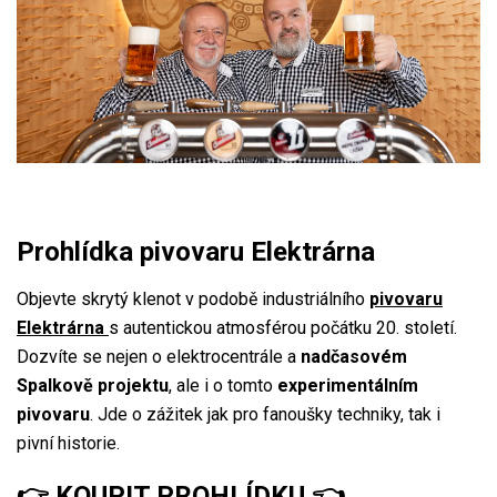
Prohlídka pivovaru Elektrárna
Objevte skrytý klenot v podobě industriálního
pivovaru
Elektrárna
s autentickou atmosférou počátku 20. století.
Dozvíte se nejen o elektrocentrále a
nadčasovém
Spalkově projektu
, ale i o tomto
experimentálním
pivovaru
. Jde o zážitek jak pro fanoušky techniky, tak i
pivní historie.
👉
KOUPIT PROHLÍDKU
👈