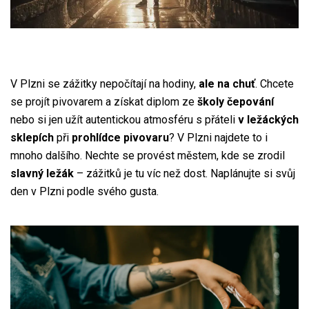
V Plzni se zážitky nepočítají na hodiny,
ale na chuť
. Chcete
se projít pivovarem a získat diplom ze
školy čepování
nebo si jen užít autentickou atmosféru s přáteli
v ležáckých
sklepích
při
prohlídce pivovaru
? V Plzni najdete to i
mnoho dalšího. Nechte se provést městem, kde se zrodil
slavný ležák
– zážitků je tu víc než dost. Naplánujte si svůj
den v Plzni podle svého gusta.