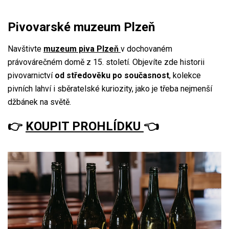
Pivovarské muzeum Plzeň
Navštivte
muzeum piva Plzeň
v dochovaném
právovárečném domě z 15. století. Objevíte zde historii
pivovarnictví
od středověku po současnost
, kolekce
pivních lahví i sběratelské kuriozity, jako je třeba nejmenší
džbánek na světě.
👉
KOUPIT PROHLÍDKU
👈