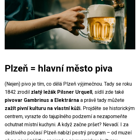
Plzeň = hlavní město piva
(Nejen) pivo je tím, co dělá Plzeň výjimečnou. Tady se roku
1842 zrodil
zlatý ležák Pilsner Urquell
, sídlí zde také
pivovar Gambrinus a Elektrárna
a právě tady můžete
zažít pivní kulturu na vlastní kůži.
Projděte se historickým
centrem, vyrazte do tajuplného podzemí a nezapomeňte
ochutnat místní kuchyni. A když začne pršet? Nevadí. I za
deštivého počasí Plzeň nabízí pestrý program – od muzeí