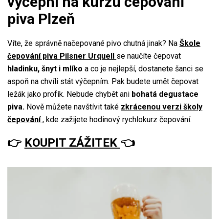
výčepní na kurzu čepování
piva Plzeň
Víte, že správně načepované pivo chutná jinak? Na
Škole
čepování piva Pilsner Urquell
se naučíte čepovat
hladinku, šnyt i mlíko
a co je nejlepší, dostanete šanci se
aspoň na chvíli stát výčepním. Pak budete umět čepovat
ležák jako profík. Nebude chybět ani
bohatá degustace
piva.
Nově můžete navštívit také
zkrácenou verzi školy
čepování
, kde zažijete hodinový rychlokurz čepování.
👉
KOUPIT ZÁŽITEK
👈