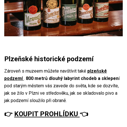
Plzeňské historické podzemí
Zároveň s muzeem můžete navštívit také
plzeňské
podzemí
.
800 metrů dlouhý labyrint chodeb a sklepen
í
pod starým městem vás zavede do světa, kde se dozvíte,
jak se žilo v Plzni ve středověku, jak se skladovalo pivo a
jak podzemí sloužilo při obraně.
👉
KOUPIT PROHLÍDKU
👈