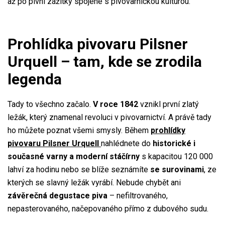
až po pivní zážitky spojené s pivovarnickou kulturou.
Prohlídka pivovaru Pilsner
Urquell – tam, kde se zrodila
legenda
Tady to všechno začalo.
V roce 1842
vznikl první zlatý
ležák, který znamenal revoluci v pivovarnictví. A právě tady
ho můžete poznat všemi smysly. Během
prohlídky
pivovaru Pilsner Urquell
nahlédnete do
historické i
současné varny a moderní stáčírny
s kapacitou 120 000
lahví za hodinu nebo se blíže seznámíte
se surovinami
, ze
kterých se slavný ležák vyrábí. Nebude chybět ani
závěrečná degustace piva
– nefiltrovaného,
nepasterovaného, načepovaného přímo z dubového sudu.