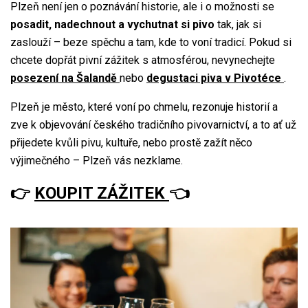
Plzeň není jen o poznávání historie, ale i o možnosti se
posadit, nadechnout a vychutnat si pivo
tak, jak si
zaslouží – beze spěchu a tam, kde to voní tradicí. Pokud si
chcete dopřát pivní zážitek s atmosférou, nevynechejte
posezení na Šalandě
nebo
degustaci piva v Pivotéce
.
Plzeň je město, které voní po chmelu, rezonuje historií a
zve k objevování českého tradičního pivovarnictví, a to ať už
přijedete kvůli pivu, kultuře, nebo prostě zažít něco
výjimečného – Plzeň vás nezklame.
👉
KOUPIT ZÁŽITEK
👈