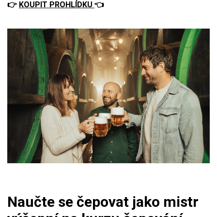
👉
KOUPIT PROHLÍDKU
👈
Naučte se čepovat jako mistr